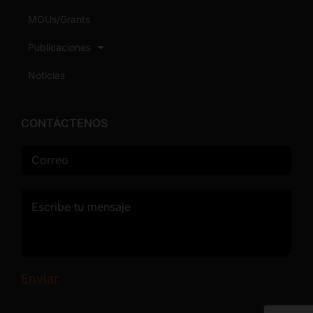
MOUs/Grants
Publicaciones
Noticias
CONTÁCTENOS
C
o
r
r
e
o
*
Enviar