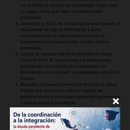
única forma de abordar las pandemias: ningún país
es seguro hasta que todos los países estén
protegidos.
Garantizar el 100% de transparencia entre países: el
intercambio de toda la información y datos
relacionados con la salud pública mundial es
fundamental para hacer frente a ésta y futuras
pandemias.
Ampliar el mandato del Fondo Mundial de Lucha
contra el SIDA, la Tuberculosis y la Malaria para
establecerlo como el principal mecanismo de
financiación para combatir las pandemias actuales y
futuras.
Redactar una nueva Convención Mundial de Salud
Pública que sirva como sistema mundial de
gobernanza de la salud para responder rápidamente
a futuros brotes y pandemias.
AHF Public Health Institute