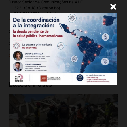
Diretor Sênior de Comunicações na AHF
+1 323 308 1833 (trabalho)
+1.323.791.5526 (celular)
gedk@aidshealth.org
Denys Nazarov,
Diretor de Política Global e
Comunicações na AHF
+1.323.308.1829
denys.nazarov@ahf.org
Latest Posts