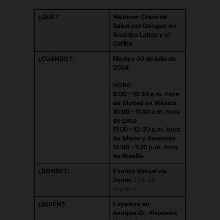
¿QUÉ?:
Webinar: Crisis de
Salud por Dengue en
América Latina y el
Caribe
¿CUÁNDO?:
Martes 30 de julio de
2024
HORA:
9:00 – 10:30 a.m. hora
de Ciudad de México
10:00 – 11:30 a.m. hora
de Lima
11:00 – 12:30 p.m. hora
de Miami y Asunción
12:00 – 1:30 p.m. hora
de Brasilia
¿DÓNDE?:
Evento Virtual vía
Zoom.
Link de
registro
¿QUIÉN?:
Expertos en
dengue:
Dr. Alejandro