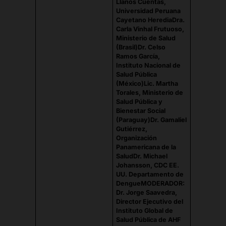
Llanos Cuentas,
Universidad Peruana
Cayetano Heredia
Dra.
Carla Vinhal Frutuoso,
Ministerio de Salud
(Brasil)
Dr. Celso
Ramos García,
Instituto Nacional de
Salud Pública
(México)
Lic. Martha
Torales, Ministerio de
Salud Pública y
Bienestar Social
(Paraguay)
Dr. Gamaliel
Gutiérrez,
Organización
Panamericana de la
Salud
Dr. Michael
Johansson, CDC EE.
UU. Departamento de
Dengue
MODERADOR:
Dr. Jorge Saavedra,
Director Ejecutivo del
Instituto Global de
Salud Pública de AHF