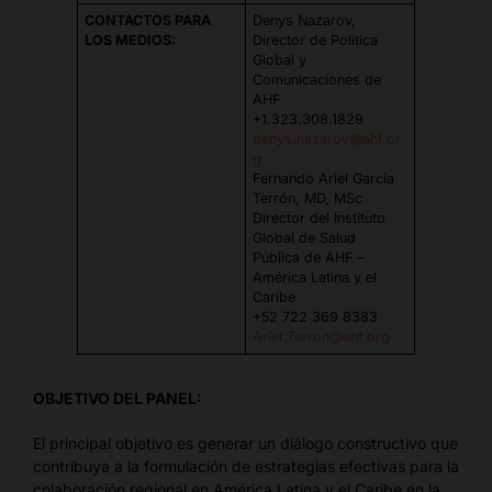
CONTACTOS PARA
Denys Nazarov,
LOS MEDIOS:
Director de Política
Global y
Comunicaciones de
AHF
+1.323.308.1829
denys.nazarov@ahf.or
g
Fernando Ariel García
Terrón, MD, MSc
Director del Instituto
Global de Salud
Pública de AHF –
América Latina y el
Caribe
+52 722 369 8383
Ariel.Terron@ahf.org
OBJETIVO DEL PANEL:
El principal objetivo es generar un diálogo constructivo que
contribuya a la formulación de estrategias efectivas para la
colaboración regional en América Latina y el Caribe en la